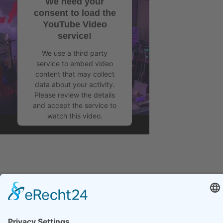
We need your
consent to load the
YouTube Video
service!
We use a third party
service to embed video
content that may collect
data about your activity.
Please review the details
and accept the service to
watch this video.
More Information
Accept
Impressum
|
Datenschutz
powered by
Usercentrics
Consent Management
Platform
&
eRecht24
2026 © Marc Berger Music |
Konzeption & Realisierung von